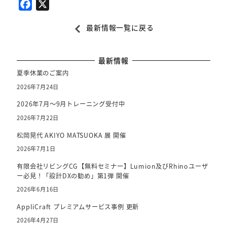
F
X
a
最新情報一覧に戻る
c
e
b
最新情報
o
夏季休業のご案内
o
2026年7月24日
k
2026年7月～9月トレーニング受付中
2026年7月22日
松岡晃代 AKIYO MATSUOKA 展 開催
2026年7月1日
有限会社リビングCG【無料セミナー】Lumion及びRhinoユーザ
ー必見！「設計DXの勧め」第1弾 開催
2026年6月16日
AppliCraft プレミアムサービス事例 更新
2026年4月27日