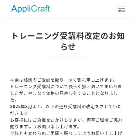
メ
イ
MENU
ン
コ
ン
トレーニング受講料改定のお知
テ
らせ
ン
ツ
へ
移
動
平素は格別のご愛顧を賜り、厚く御礼申し上げます。
トレーニング受講料について長らく据え置いてまいりま
したが、やむなく価格の見直しをすることとなりまし
た。
2025年8月
より、以下の通り受講料の改定をさせていた
だきます。
お客様にはご負担をおかけしますが、何卒ご理解ご協力
賜りますようお願い申し上げます。
今後とも変わらぬご愛顧を賜りますようお願い申し上げ