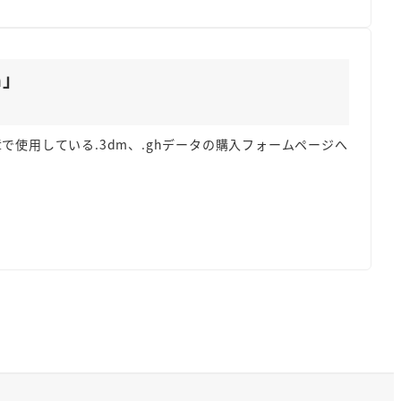
gn」
よび第4章～第6章で使用している.3dm、.ghデータの購入フォームページへ