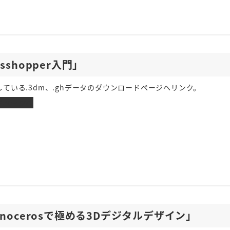
asshopper入門」
ている.3dm、.ghデータのダウンロードページへリンク。
ドページへ
inocerosで極める3Dデジタルデザイン」