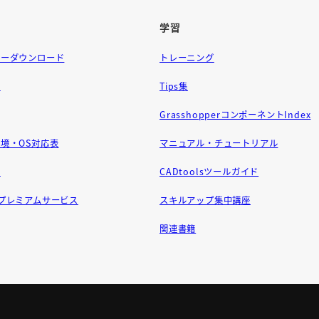
学習
ラーダウンロード
トレーニング
問
Tips集
GrasshopperコンポーネントIndex
境・OS対応表
マニュアル・チュートリアル
せ
CADtoolsツールガイド
ft プレミアムサービス
スキルアップ集中講座
関連書籍