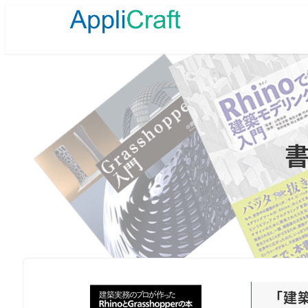
メ
イ
ン
コ
ン
テ
ン
ツ
へ
移
動
「
建築