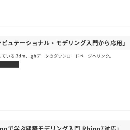
ンピュテーショナル・モデリング入門から応用」
ている.3dm、.ghデータのダウンロードページへリンク。
ドページへ
inoで学ぶ建築モデリング入門 Rhino7対応」