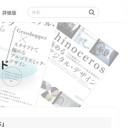
評価版
検
索
ド
本
」