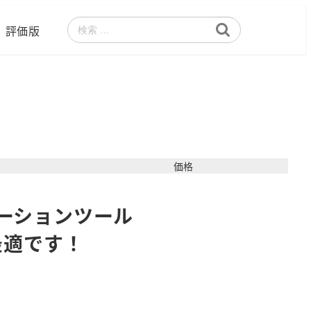
評価版
検
索
価格
ニメーションツール
最適です！