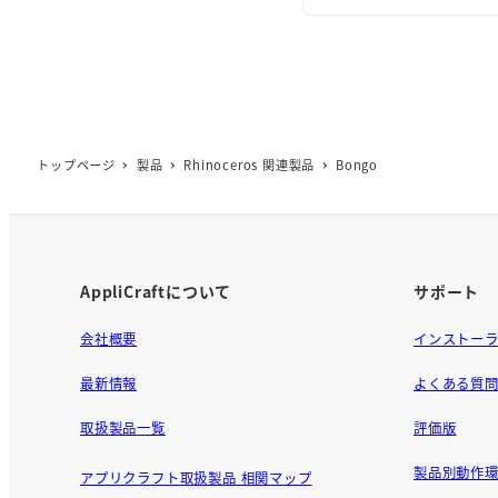
トップページ
製品
Rhinoceros 関連製品
Bongo
AppliCraftについて
サポート
会社概要
インストー
最新情報
よくある質
取扱製品一覧
評価版
製品別動作環
アプリクラフト取扱製品 相関マップ