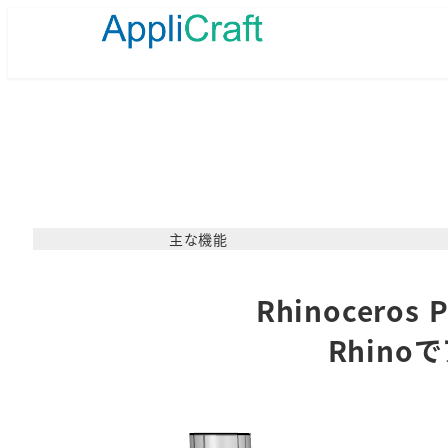
メ
イ
ン
コ
ン
テ
ン
ツ
へ
移
動
主な機能
Rhinocer
Rhin