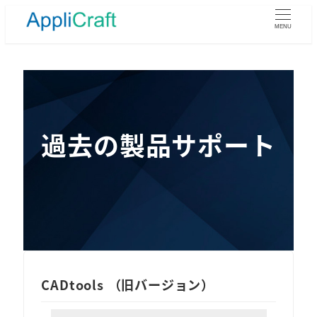
メ
イ
MENU
ン
コ
ン
テ
ン
ツ
過去の製品サポート
へ
移
動
CADtools （旧バージョン）