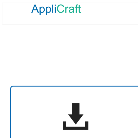
メ
イ
ン
コ
ン
テ
ン
ツ
へ
移
動