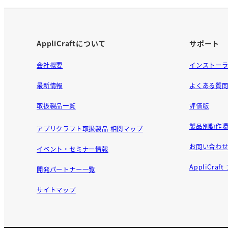
AppliCraftについて
サポート
会社概要
インストー
最新情報
よくある質
取扱製品一覧
評価版
製品別動作環
アプリクラフト取扱製品 相関マップ
お問い合わ
イベント・セミナー情報
AppliCra
開発パートナー一覧
サイトマップ