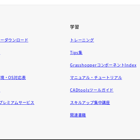
学習
ラーダウンロード
トレーニング
問
Tips集
GrasshopperコンポーネントIndex
境・OS対応表
マニュアル・チュートリアル
せ
CADtoolsツールガイド
ft プレミアムサービス
スキルアップ集中講座
関連書籍