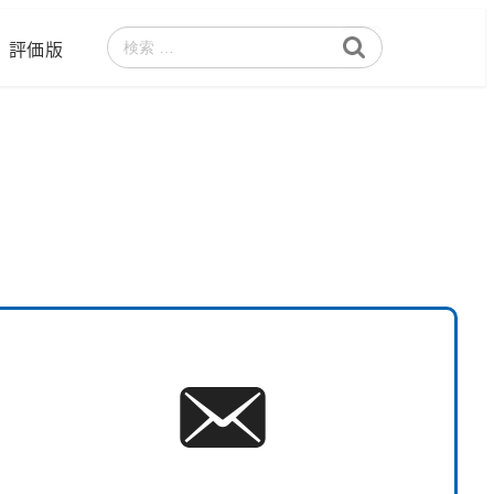
評価版
検
索