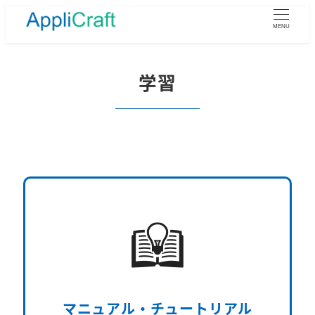
メ
イ
MENU
ン
コ
ン
学習
テ
ン
ツ
へ
移
動
マニュアル・チュートリアル