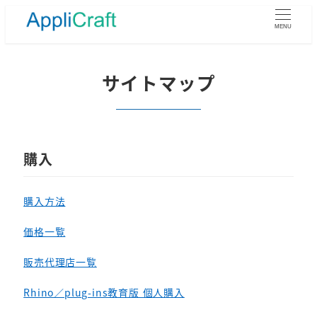
メ
イ
MENU
ン
コ
ン
サイトマップ
テ
ン
ツ
へ
移
購入
動
購入方法
価格一覧
販売代理店一覧
Rhino／plug-ins教育版 個人購入