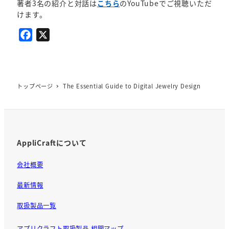
著者3名の紹介と対話は
こちら
のYouTubeでご視聴いただ
けます。
F
X
a
c
e
b
トップページ
The Essential Guide to Digital Jewelry Design
o
o
k
AppliCraftについて
会社概要
最新情報
取扱製品一覧
アプリクラフト取扱製品 相関マップ