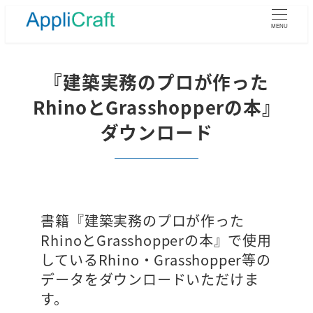
メ
イ
MENU
ン
コ
ン
『建築実務のプロが作った
テ
RhinoとGrasshopperの本』
ン
ツ
ダウンロード
へ
移
動
書籍『建築実務のプロが作った
RhinoとGrasshopperの本』で使用
しているRhino・Grasshopper等の
データをダウンロードいただけま
す。