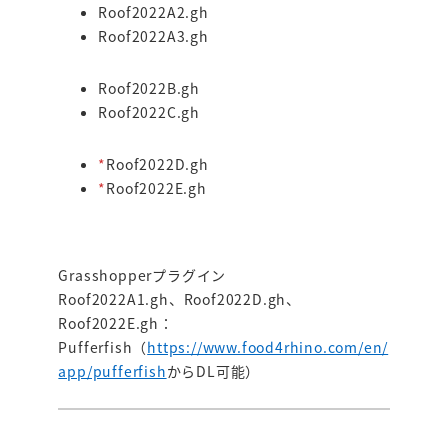
Roof2022A2.gh
Roof2022A3.gh
Roof2022B.gh
Roof2022C.gh
*
Roof2022D.gh
*
Roof2022E.gh
Grasshopperプラグイン
Roof2022A1.gh、Roof2022D.gh、
Roof2022E.gh：
Pufferfish（
https://www.food4rhino.com/en/
app/pufferfish
からDL可能）