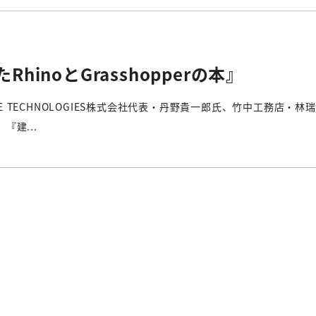
inoとGrasshopperの本』
E TECHNOLOGIES株式会社代表・丹野貴一郎氏、竹中工務店・林
建...