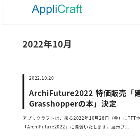
メ
イ
ン
コ
ン
テ
2022年10月
ン
ツ
へ
移
動
2022.10.20
ArchiFuture2022 特価販
Grasshopperの本」決定
アプリクラフトは、来る2022年10月28日（金）にTFTホ
「ArchiFuture2022」に協賛いたします。展示ブ...