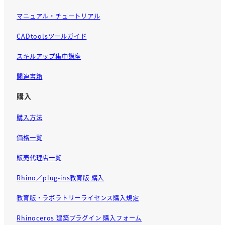
マニュアル・チュートリアル
CADtoolsツールガイド
スキルアップ集中講座
関連書籍
購入
購入方法
価格一覧
販売代理店一覧
Rhino／plug-ins教育版 購入
教育版・ラボラトリーライセンス購入規定
Rhinoceros 建築プラグイン 購入フォーム