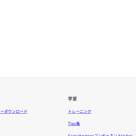
学習
ラーダウンロード
トレーニング
問
Tips集
GrasshopperコンポーネントIndex