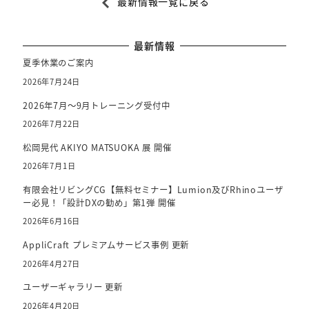
最新情報一覧に戻る
c
e
b
最新情報
o
夏季休業のご案内
o
2026年7月24日
k
2026年7月～9月トレーニング受付中
2026年7月22日
松岡晃代 AKIYO MATSUOKA 展 開催
2026年7月1日
有限会社リビングCG【無料セミナー】Lumion及びRhinoユーザ
ー必見！「設計DXの勧め」第1弾 開催
2026年6月16日
AppliCraft プレミアムサービス事例 更新
2026年4月27日
ユーザーギャラリー 更新
2026年4月20日