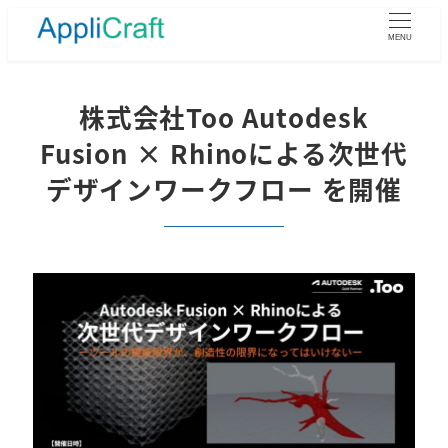
メ
イ
MENU
ン
コ
ン
株式会社Too Autodesk
テ
Fusion × Rhinoによる次世代
ン
ツ
デザインワークフロー を開催
へ
移
動