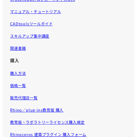
マニュアル・チュートリアル
CADtoolsツールガイド
スキルアップ集中講座
関連書籍
購入
購入方法
価格一覧
販売代理店一覧
Rhino／plug-ins教育版 購入
教育版・ラボラトリーライセンス購入規定
Rhinoceros 建築プラグイン 購入フォーム