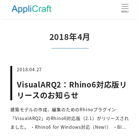
メ
イ
MENU
ン
コ
ン
2018年4月
テ
ン
ツ
へ
移
2018.04.27
動
VisualARQ2：Rhino6対応版リ
リースのお知らせ
建築モデルの作成、編集のためのRhinoプラグイン
「VisualARQ2」のRhino6対応版（2.1）がリリースされ
ました。 ・Rhino6 for Windows対応（New!） ・BI...