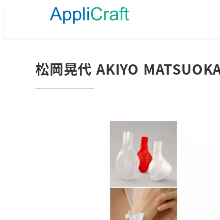
メ
イ
ン
コ
ン
テ
松岡晃代 AKIYO MATSUOK
ン
ツ
へ
移
動