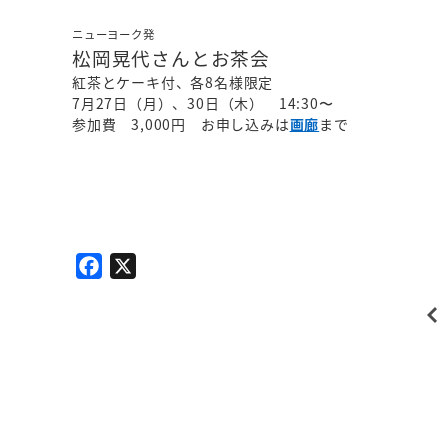
ニューヨーク発
松岡晃代さんとお茶会
紅茶とケーキ付、各8名様限定
7月27日（月）、30日（木） 14:30〜
参加費 3,000円 お申し込みは
画廊
まで
F
X
a
c
e
b
o
o