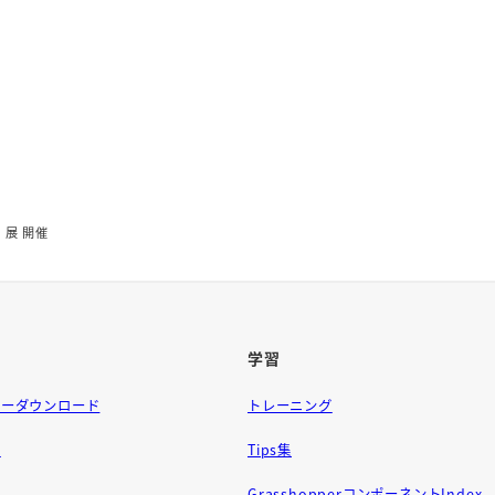
A 展 開催
学習
ラーダウンロード
トレーニング
問
Tips集
GrasshopperコンポーネントIndex