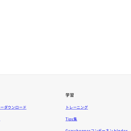
学習
ラーダウンロード
トレーニング
問
Tips集
GrasshopperコンポーネントIndex