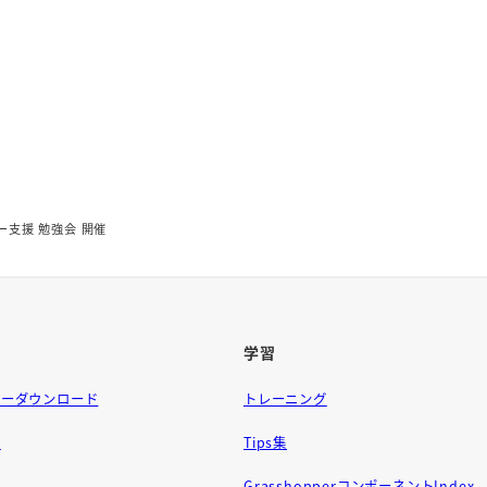
ントリー支援 勉強会 開催
学習
ラーダウンロード
トレーニング
問
Tips集
GrasshopperコンポーネントIndex