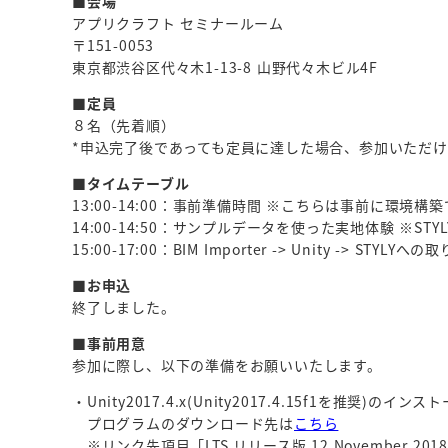
■会場
アプリクラフト セミナールーム
〒151-0053
東京都渋谷区代々木1-13-8 山野代々木ビル4F
■定員
８名（先着順）
*申込完了後であっても定員に達した場合、参加いただ
■タイムテーブル
13:00-14:00：事前準備時間 ※こちらは事前に環
14:00-14:50：サンプルデータを使った実地体験 ※S
15:00-17:00：BIM Importer -> Unity -
■お申込
終了しました。
■事前用意
参加に際し、以下の準備をお願いいたします。
・Unity2017.4.x(Unity2017.4.15f1を推奨)のインス
プログラムのダウンロード先は
こちら
※リンク先項目「LTS リリース版 12 November