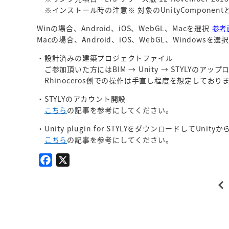
※インストール時の注意※ 対象のUnityComponent
Winの場合、
Android、iOS、WebGL、Macを選択
参考
Macの場合、Android、iOS、WebGL、Windowsを選
・設計済みの建築プロジェクトファイル
ご参加頂いた方にはBIM → Unity → STYLYのア
Rhinoceros側での操作は手直し程度を想定しており
・STYLYのアカウント開設
こちら
の記事を参考にしてください。
・Unity plugin for STYLYをダウンロードしてUn
こちら
の記事を参考にしてください。
F
X
a
c
e
b
o