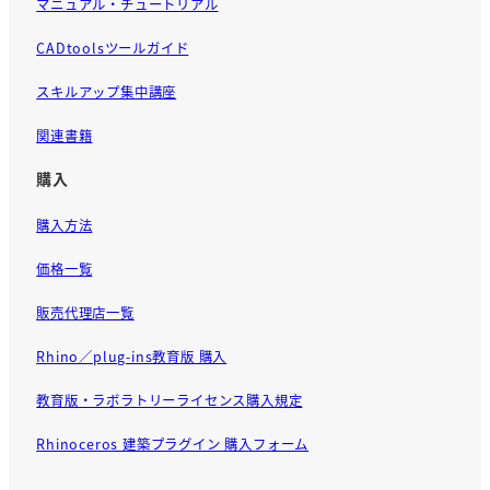
マニュアル・チュートリアル
CADtoolsツールガイド
スキルアップ集中講座
関連書籍
購入
購入方法
価格一覧
販売代理店一覧
Rhino／plug-ins教育版 購入
教育版・ラボラトリーライセンス購入規定
Rhinoceros 建築プラグイン 購入フォーム