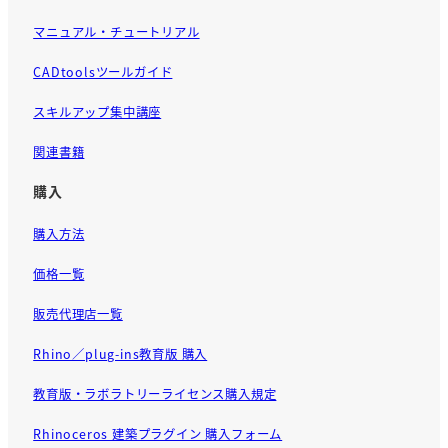
マニュアル・チュートリアル
CADtoolsツールガイド
スキルアップ集中講座
関連書籍
購入
購入方法
価格一覧
販売代理店一覧
Rhino／plug-ins教育版 購入
教育版・ラボラトリーライセンス購入規定
Rhinoceros 建築プラグイン 購入フォーム