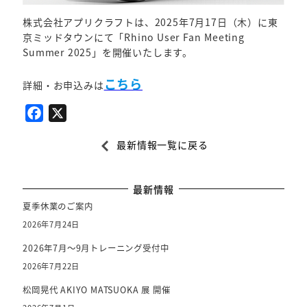
株式会社アプリクラフトは、2025年7月17日（木）に東
京ミッドタウンにて「Rhino User Fan Meeting
Summer 2025」を開催いたします。
こちら
詳細・お申込みは
F
X
a
最新情報一覧に戻る
c
e
b
最新情報
o
夏季休業のご案内
o
2026年7月24日
k
2026年7月～9月トレーニング受付中
2026年7月22日
松岡晃代 AKIYO MATSUOKA 展 開催