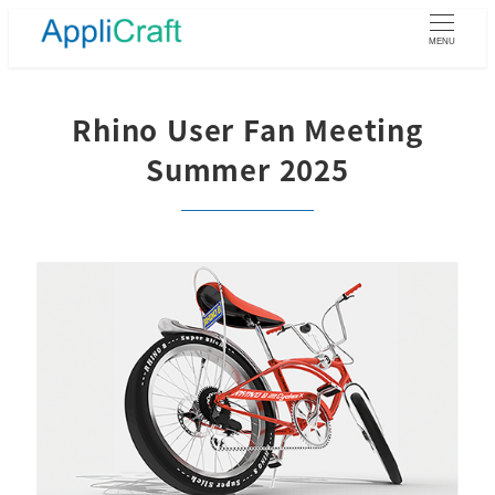
メ
イ
MENU
ン
コ
ン
Rhino User Fan Meeting
テ
Summer 2025
ン
ツ
へ
移
動