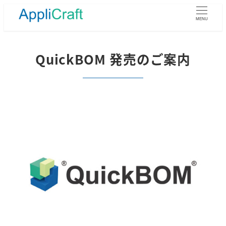
メ
イ
MENU
ン
コ
ン
QuickBOM 発売のご案内
テ
ン
ツ
へ
移
動