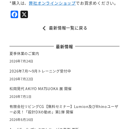
*購入は、
弊社オンラインショップ
でお買求めください。
F
X
a
最新情報一覧に戻る
c
e
b
最新情報
o
夏季休業のご案内
o
2026年7月24日
k
2026年7月～9月トレーニング受付中
2026年7月22日
松岡晃代 AKIYO MATSUOKA 展 開催
2026年7月1日
有限会社リビングCG【無料セミナー】Lumion及びRhinoユーザ
ー必見！「設計DXの勧め」第1弾 開催
2026年6月16日