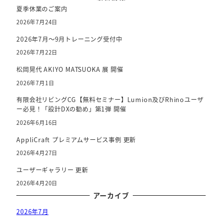
o
夏季休業のご案内
o
2026年7月24日
k
2026年7月～9月トレーニング受付中
2026年7月22日
松岡晃代 AKIYO MATSUOKA 展 開催
2026年7月1日
有限会社リビングCG【無料セミナー】Lumion及びRhinoユーザ
ー必見！「設計DXの勧め」第1弾 開催
2026年6月16日
AppliCraft プレミアムサービス事例 更新
2026年4月27日
ユーザーギャラリー 更新
2026年4月20日
アーカイブ
2026年7月