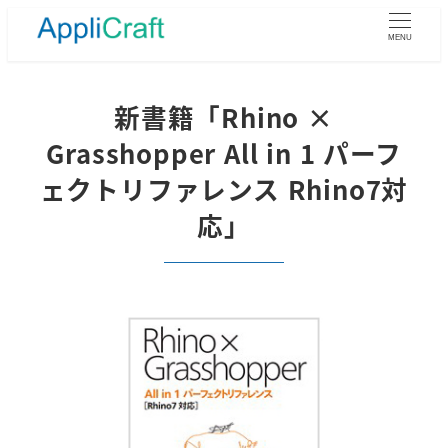
メ
イ
MENU
ン
コ
ン
新書籍「Rhino ×
テ
Grasshopper All in 1 パーフ
ン
ツ
ェクトリファレンス Rhino7対
へ
応」
移
動