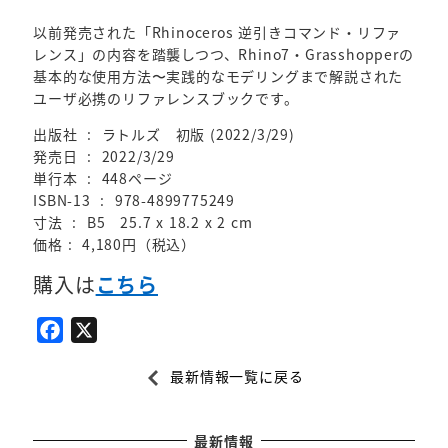
以前発売された「Rhinoceros 逆引きコマンド・リファ
レンス」の内容を踏襲しつつ、Rhino7・Grasshopperの
基本的な使用方法〜実践的なモデリングまで解説された
ユーザ必携のリファレンスブックです。
出版社 ‏ : ‎ ラトルズ 初版 (2022/3/29)
発売日 ‏ : ‎ 2022/3/29
単行本 ‏ : ‎ 448ページ
ISBN-13 ‏ : ‎ 978-4899775249
寸法 ‏ : ‎ B5 25.7 x 18.2 x 2 cm
価格‏ : ‎ 4,180円（税込）
購入は
こちら
F
X
a
最新情報一覧に戻る
c
e
b
最新情報