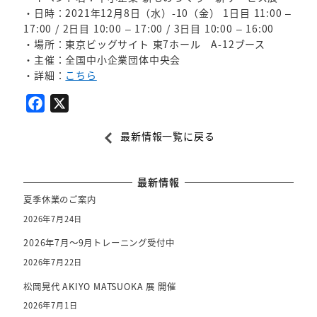
・日時：2021年12月8日（水）-10（金） 1日目 11:00 –
17:00 / 2日目 10:00 – 17:00 / 3日目 10:00 – 16:00
・場所：東京ビッグサイト 東7ホール A-12ブース
・主催：全国中小企業団体中央会
・詳細：
こちら
F
X
a
最新情報一覧に戻る
c
e
b
最新情報
o
夏季休業のご案内
o
2026年7月24日
k
2026年7月～9月トレーニング受付中
2026年7月22日
松岡晃代 AKIYO MATSUOKA 展 開催
2026年7月1日