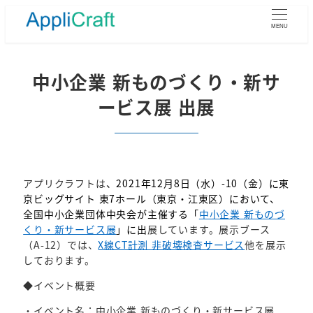
メ
イ
MENU
ン
コ
ン
中小企業 新ものづくり・新サ
テ
ービス展 出展
ン
ツ
へ
移
動
アプリクラフトは
、2021年12月8日（水）-10（金）に東
京ビッグサイト 東7ホール（東京・江東区）において、
全国中小企業団体中央会が主催する「
中小企業 新ものづ
くり・新サービス展
」に出
展しています。展示ブース
（A-12）では、
X線CT計測 非破壊検査サービス
他を展示
しております。
◆イベント概要
・イベント名：中小企業 新ものづくり・新サービス展