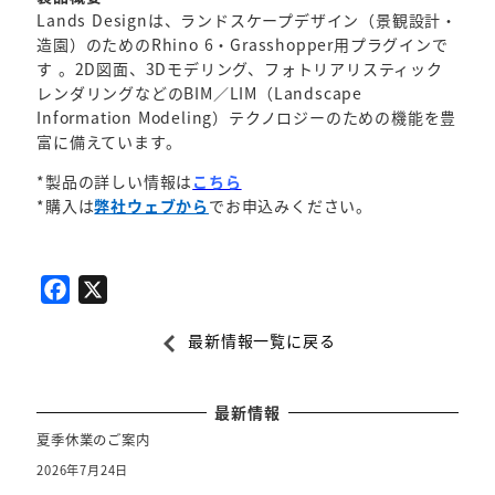
Lands Designは、ランドスケープデザイン（景観設計・
造園）のためのRhino 6・Grasshopper用プラグインで
す 。2D図面、3Dモデリング、フォトリアリスティック
レンダリングなどのBIM／LIM（Landscape
Information Modeling）テクノロジーのための機能を豊
富に備えています。
*製品の詳しい情報は
こちら
*購入は
弊社ウェブから
でお申込みください。
F
X
a
最新情報一覧に戻る
c
e
b
最新情報
o
夏季休業のご案内
o
2026年7月24日
k