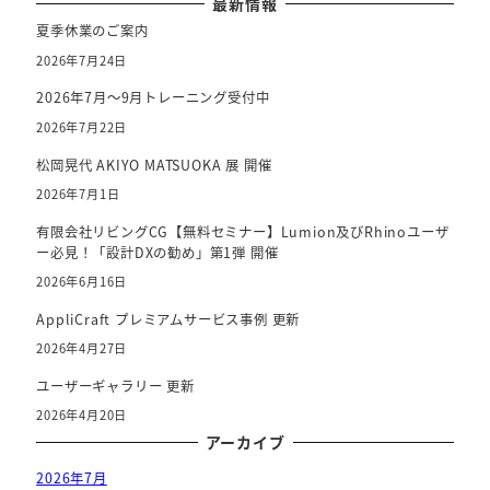
最新情報
o
夏季休業のご案内
o
2026年7月24日
k
2026年7月～9月トレーニング受付中
2026年7月22日
松岡晃代 AKIYO MATSUOKA 展 開催
2026年7月1日
有限会社リビングCG【無料セミナー】Lumion及びRhinoユーザ
ー必見！「設計DXの勧め」第1弾 開催
2026年6月16日
AppliCraft プレミアムサービス事例 更新
2026年4月27日
ユーザーギャラリー 更新
2026年4月20日
アーカイブ
2026年7月