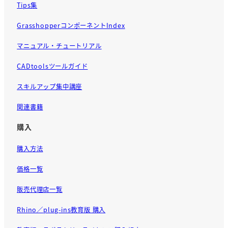
Tips集
GrasshopperコンポーネントIndex
マニュアル・チュートリアル
CADtoolsツールガイド
スキルアップ集中講座
関連書籍
購入
購入方法
価格一覧
販売代理店一覧
Rhino／plug-ins教育版 購入