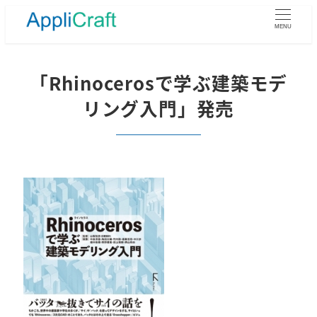
メ
イ
MENU
ン
コ
ン
「Rhinocerosで学ぶ建築モデ
テ
リング入門」発売
ン
ツ
へ
移
動