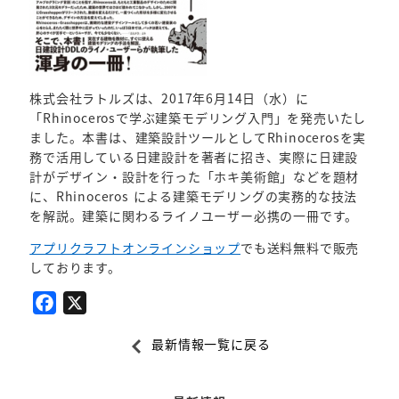
株式会社ラトルズは、2017年6月14日（水）に
「Rhinocerosで学ぶ建築モデリング入門」を発売いたし
ました。本書は、建築設計ツールとしてRhinocerosを実
務で活用している日建設計を著者に招き、実際に日建設
計がデザイン・設計を行った「ホキ美術館」などを題材
に、Rhinoceros による建築モデリングの実務的な技法
を解説。建築に関わるライノユーザー必携の一冊です。
アプリクラフトオンラインショップ
でも送料無料で販売
しております。
F
X
a
最新情報一覧に戻る
c
e
b