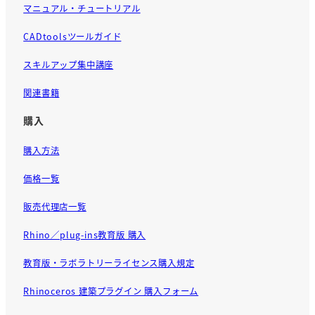
マニュアル・チュートリアル
CADtoolsツールガイド
スキルアップ集中講座
関連書籍
購入
購入方法
価格一覧
販売代理店一覧
Rhino／plug-ins教育版 購入
教育版・ラボラトリーライセンス購入規定
Rhinoceros 建築プラグイン 購入フォーム