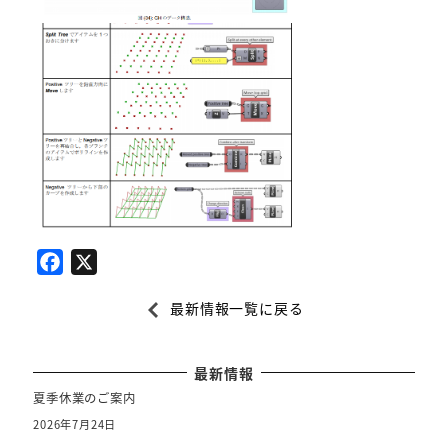
F
X
a
最新情報一覧に戻る
c
e
b
最新情報
o
夏季休業のご案内
o
2026年7月24日
k