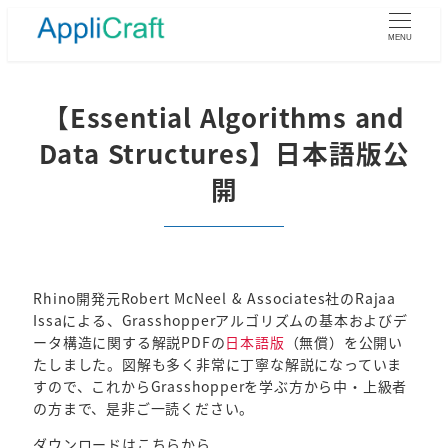
メ
イ
MENU
ン
コ
ン
【Essential Algorithms and
テ
Data Structures】日本語版公
ン
ツ
開
へ
移
動
Rhino開発元Robert McNeel & Associates社のRajaa
Issaによる、Grasshopperアルゴリズムの基本およびデ
ータ構造に関する解説PDFの
日本語版
（無償）を公開い
たしました。図解も多く非常に丁寧な解説になっていま
すので、これからGrasshopperを学ぶ方から中・上級者
の方まで、是非ご一読ください。
ダウンロードはこちらから