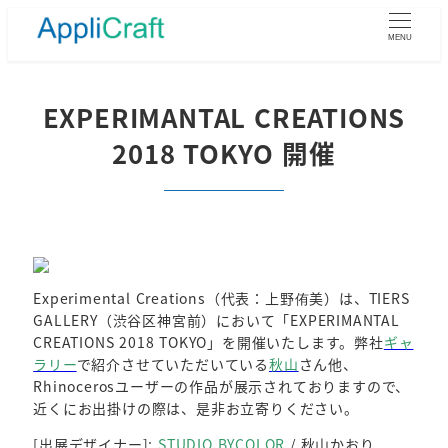
メ
イ
MENU
ン
コ
ン
EXPERIMANTAL CREATIONS
テ
2018 TOKYO 開催
ン
ツ
へ
移
動
Experimental Creations（代表：上野侑美）は、TIERS
GALLERY（渋谷区神宮前）において「EXPERIMANTAL
CREATIONS 2018 TOKYO」を開催いたします。弊社
ギャ
ラリー
で紹介させていただいている
秋山
さん他、
Rhinocerosユーザーの作品が展示されておりますので、
近くにお出掛けの際は、是非お立寄りください。
[出展デザイナー]:
STUDIO
BYCOLOR
/ 秋山かおり ,