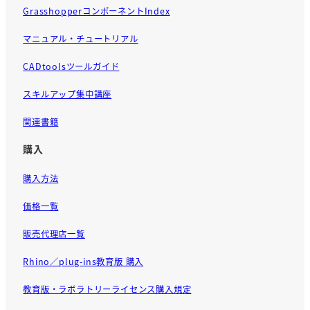
GrasshopperコンポーネントIndex
マニュアル・チュートリアル
CADtoolsツールガイド
スキルアップ集中講座
関連書籍
購入
購入方法
価格一覧
販売代理店一覧
Rhino／plug-ins教育版 購入
教育版・ラボラトリーライセンス購入規定