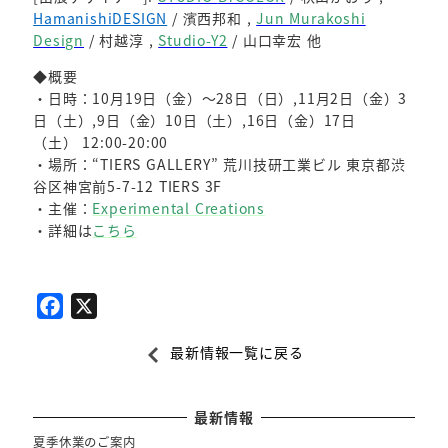
HamanishiDESIGN
/ 濱西邦和 ,
Jun Murakoshi
Design
/ 村越淳 ,
Studio-Y2
/ 山口幸宏 他
◆概要
・日時：10月19日（金）～28日（日）,11月2日（金）3
日（土）,9日（金）10日（土）,16日（金）17日
（土） 12:00-20:00
・場所：“TIERS GALLERY” 荒川技研工業ビル 東京都渋
谷区神宮前5-7-12 TIERS 3F
・主催：
Experimental Creations
・詳細は
こちら
F
X
a
最新情報一覧に戻る
c
e
b
最新情報
o
夏季休業のご案内