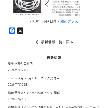
2018年6月4日付 /
繊研プラス
F
X
a
最新情報一覧に戻る
c
e
b
最新情報
o
夏季休業のご案内
o
2026年7月24日
k
2026年7月～9月トレーニング受付中
2026年7月22日
松岡晃代 AKIYO MATSUOKA 展 開催
2026年7月1日
有限会社リビングCG【無料セミナー】Lumion及びRhinoユーザ