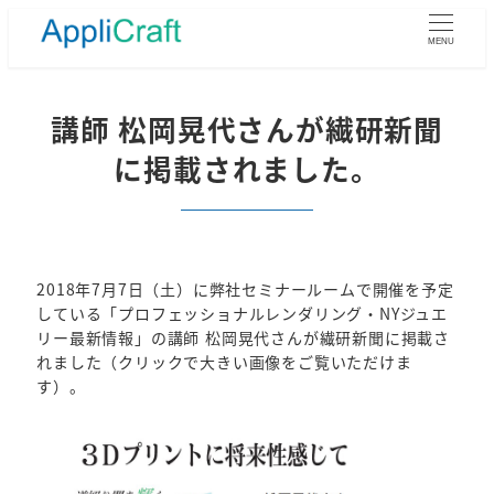
メ
イ
MENU
ン
コ
ン
講師 松岡晃代さんが繊研新聞
テ
に掲載されました。
ン
ツ
へ
移
動
2018年7月7日（土）に弊社セミナールームで開催を予定
している「プロフェッショナルレンダリング・NYジュエ
リー最新情報」の講師 松岡晃代さんが繊研新聞に掲載さ
れました（クリックで大きい画像をご覧いただけま
す）。