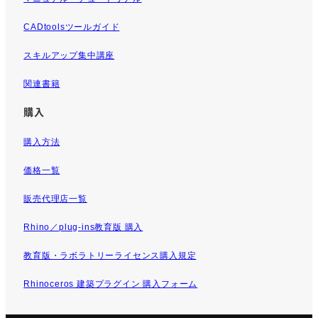
CADtoolsツールガイド
スキルアップ集中講座
関連書籍
購入
購入方法
価格一覧
販売代理店一覧
Rhino／plug-ins教育版 購入
教育版・ラボラトリーライセンス購入規定
Rhinoceros 建築プラグイン 購入フォーム