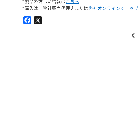
*製品の詳しい情報は
こちら
*購入は、弊社販売代理店または
弊社オンラインショッ
F
X
a
c
e
b
o
o
k