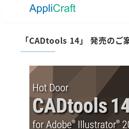
メ
イ
ン
コ
ン
テ
「CADtools 14」 発売のご
ン
ツ
へ
移
動