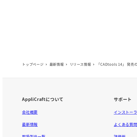
トップページ
最新情報
リリース情報
「CADtools 14」 発
AppliCraftについて
サポート
会社概要
インストー
最新情報
よくある質
取扱製品一覧
評価版