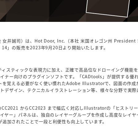
は、Hot Door, Inc.（本社 米国オレゴン州 President S
tools 14」の販売を2023年9月20日より開始いたします。
つ柔軟でアーティスティックな表現力に加え、正確で高品位なドローイング機能
ナルデザイナー向けのプラグインソフトです。「CADtools」が提供する優
える必要がなく使い慣れたAdobe Illustratorで、図面の作
ロダクトデザイン、テクニカルイラストレーション等、様々な分野で実際
or のCC2021 からCC2023 まで幅広く対応しIllustratorの「ヒストリ
レイヤー」パネルは、独自のレイヤーグループを作成し高度なレイヤ
が追加されたことで一段と利便性も向上しています。