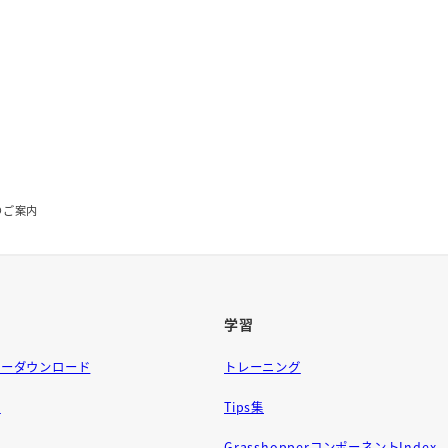
売のご案内
学習
ラーダウンロード
トレーニング
問
Tips集
GrasshopperコンポーネントIndex