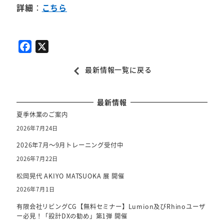
詳細
：
こちら
F
X
a
最新情報一覧に戻る
c
e
b
最新情報
o
夏季休業のご案内
o
2026年7月24日
k
2026年7月～9月トレーニング受付中
2026年7月22日
松岡晃代 AKIYO MATSUOKA 展 開催
2026年7月1日
有限会社リビングCG【無料セミナー】Lumion及びRhinoユーザ
ー必見！「設計DXの勧め」第1弾 開催