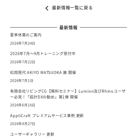
a
最新情報一覧に戻る
c
e
b
最新情報
o
夏季休業のご案内
o
2026年7月24日
k
2026年7月～9月トレーニング受付中
2026年7月22日
松岡晃代 AKIYO MATSUOKA 展 開催
2026年7月1日
有限会社リビングCG【無料セミナー】Lumion及びRhinoユーザ
ー必見！「設計DXの勧め」第1弾 開催
2026年6月16日
AppliCraft プレミアムサービス事例 更新
2026年4月27日
ユーザーギャラリー 更新