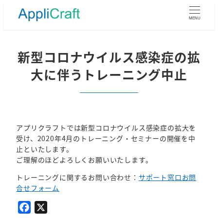
メ
イ
MENU
ン
コ
ン
新型コロナウイルス感染症の拡
テ
大に伴うトレーニング中止
ン
ツ
へ
移
動
アプリクラフトでは新型コロナウイルス感染症の拡大を
受け、2020年4月のトレーニング・セミナーの開催を中
止といたします。
ご理解のほどよろしくお願いいたします。
トレーニングに関するお問い合わせ：
サポート窓口お問
合せフォーム
F
X