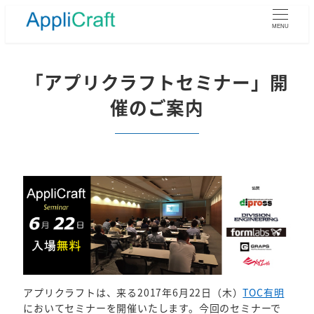
メ
イ
MENU
ン
コ
ン
「アプリクラフトセミナー」開
テ
催のご案内
ン
ツ
へ
移
動
アプリクラフトは、来る2017年6月22日（木）
TOC有明
においてセミナーを開催いたします。今回のセミナーで