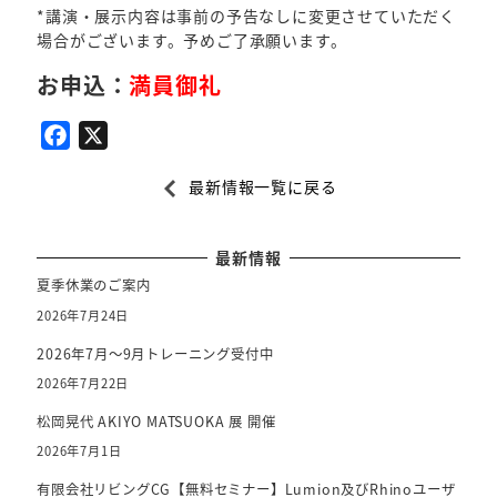
*講演・展示内容は事前の予告なしに変更させていただく
場合がございます。予めご了承願います。
お申込：
満員御礼
F
X
a
最新情報一覧に戻る
c
e
b
最新情報
o
夏季休業のご案内
o
2026年7月24日
k
2026年7月～9月トレーニング受付中
2026年7月22日
松岡晃代 AKIYO MATSUOKA 展 開催
2026年7月1日
有限会社リビングCG【無料セミナー】Lumion及びRhinoユーザ