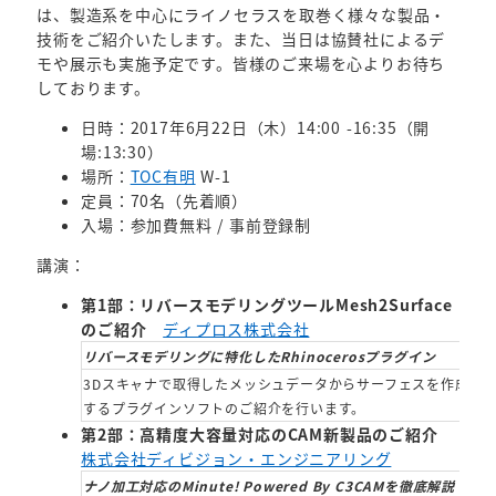
は、製造系を中心にライノセラスを取巻く様々な製品・
技術をご紹介いたします。また、当日は協賛社によるデ
モや展示も実施予定です。皆様のご来場を心よりお待ち
しております。
日時：2017年6月22日（木）14:00 -16:35（開
場:13:30）
場所：
TOC有明
W-1
定員：70名（先着順）
入場：参加費無料 / 事前登録制
講演：
第1部：リバースモデリングツールMesh2Surface
のご紹介
ディプロス株式会社
リバースモデリングに特化したRhinocerosプラグイン
3Dスキャナで取得したメッシュデータからサーフェスを作成するリ
するプラグインソフトのご紹介を行います。
第2部：高精度大容量対応のCAM新製品のご紹介
株式会社ディビジョン・エンジニアリング
ナノ加工対応のMinute! Powered By C3CAMを徹底解説