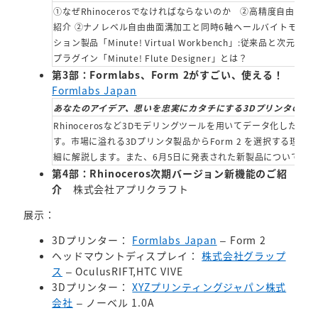
①なぜRhinocerosでなければならないのか ②高精度自由
紹介 ②ナノレベル自由曲面溝加工と同時6軸ヘールバイトモジュ
ション製品「Minute! Virtual Workbench」:従来品と次
プラグイン「Minute! Flute Designer」とは？
第3部：Formlabs、Form 2がすごい、使える！
Formlabs Japan
あなたのアイデア、思いを忠実にカタチにする3Dプリンタの選
Rhinocerosなど3Dモデリングツールを用いてデータ化した
す。市場に溢れる3Dプリンタ製品からForm 2 を選択する理由を、
細に解説します。また、6月5日に発表された新製品についても
第4部：Rhinoceros次期バージョン新機能のご紹
介
株式会社アプリクラフト
展示：
3Dプリンター：
Formlabs Japan
– Form 2
ヘッドマウントディスプレイ：
株式会社グラップ
ス
– OculusRIFT,HTC VIVE
3Dプリンター：
XYZプリンティングジャパン株式
会社
– ノーベル 1.0A