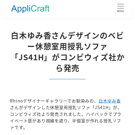
メ
イ
MENU
ン
コ
ン
白木ゆみ香さんデザインのベビ
テ
ー休憩室用授乳ソファ
ン
ツ
「JS41H」がコンビウィズ社か
へ
ら発売
移
動
Rhinoデザイナーギャラリーでお馴染みの、
白木ゆみ香
さんがデザインした休憩室用授乳ソファ「JS41H」が、
コンビウィズ社より発売されました。ハイバックでプラ
イベート感があり視線を遮り、半個室が作れる授乳ソフ
ァです。