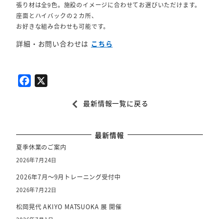
張り材は全9色。施設のイメージに合わせてお選びいただけます。
座面とハイバックの２カ所、
お好きな組み合わせも可能です。
詳細・お問い合わせは
こちら
F
X
a
最新情報一覧に戻る
c
e
b
最新情報
o
夏季休業のご案内
o
2026年7月24日
k
2026年7月～9月トレーニング受付中
2026年7月22日
松岡晃代 AKIYO MATSUOKA 展 開催