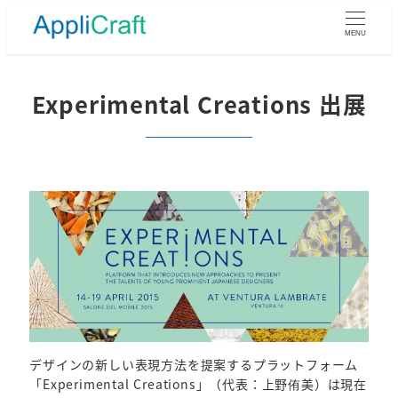
メ
イ
MENU
ン
コ
ン
Experimental Creations 出展
テ
ン
ツ
へ
移
動
デザインの新しい表現方法を提案するプラットフォーム
「Experimental Creations」（代表：上野侑美）は現在