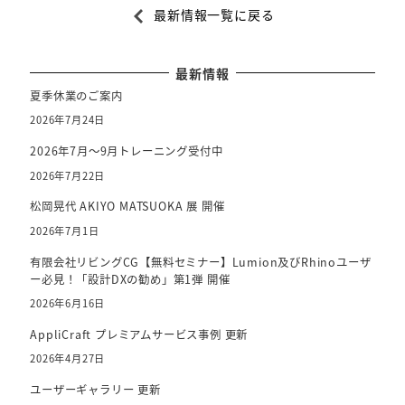
最新情報一覧に戻る
c
e
b
最新情報
o
夏季休業のご案内
o
2026年7月24日
k
2026年7月～9月トレーニング受付中
2026年7月22日
松岡晃代 AKIYO MATSUOKA 展 開催
2026年7月1日
有限会社リビングCG【無料セミナー】Lumion及びRhinoユーザ
ー必見！「設計DXの勧め」第1弾 開催
2026年6月16日
AppliCraft プレミアムサービス事例 更新
2026年4月27日
ユーザーギャラリー 更新