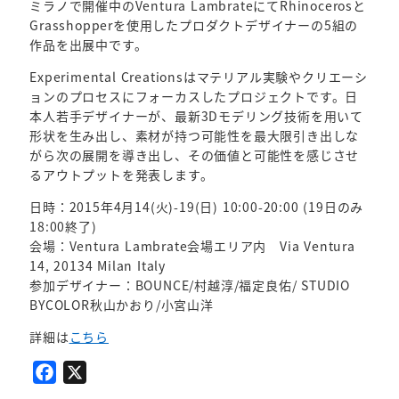
ミラノで開催中のVentura LambrateにてRhinocerosと
Grasshopperを使用したプロダクトデザイナーの5組の
作品を出展中です。
Experimental Creationsはマテリアル実験やクリエーシ
ョンのプロセスにフォーカスしたプロジェクトです。日
本人若手デザイナーが、最新3Dモデリング技術を用いて
形状を生み出し、素材が持つ可能性を最大限引き出しな
がら次の展開を導き出し、その価値と可能性を感じさせ
るアウトプットを発表します。
日時：2015年4月14(火)-19(日) 10:00-20:00 (19日のみ
18:00終了)
会場：Ventura Lambrate会場エリア内 Via Ventura
14, 20134 Milan Italy
参加デザイナー：BOUNCE/村越淳/福定良佑/ STUDIO
BYCOLOR秋山かおり/小宮山洋
詳細は
こちら
F
X
a