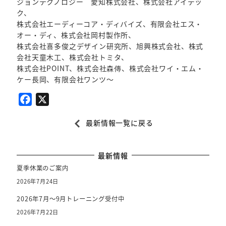
ジョンテクノロジー 愛知株式会社、株式会社アイデッ
ク、
株式会社エーディーコア・ディバイズ、有限会社エス・
オー・ディ、株式会社岡村製作所、
株式会社喜多俊之デザイン研究所、旭興株式会社、株式
会社天童木工、株式会社トミタ、
株式会社POINT、株式会社森傳、株式会社ワイ・エム・
ケー長岡、有限会社ワンツ～
F
X
a
最新情報一覧に戻る
c
e
b
最新情報
o
夏季休業のご案内
o
2026年7月24日
k
2026年7月～9月トレーニング受付中
2026年7月22日