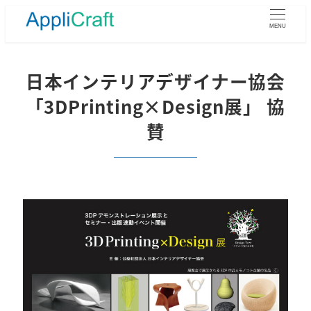
メ
イ
MENU
ン
コ
ン
日本インテリアデザイナー協会
テ
「3DPrinting×Design展」 協
ン
ツ
賛
へ
移
動