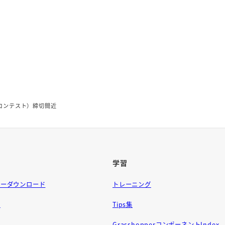
グコンテスト）締切間近
学習
ラーダウンロード
トレーニング
問
Tips集
GrasshopperコンポーネントIndex