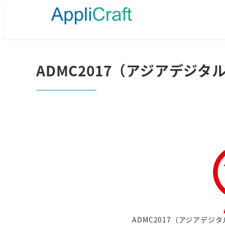
メ
イ
ン
コ
ン
テ
ADMC2017（アジアデジ
ン
ツ
へ
移
動
ADMC2017（アジアデ