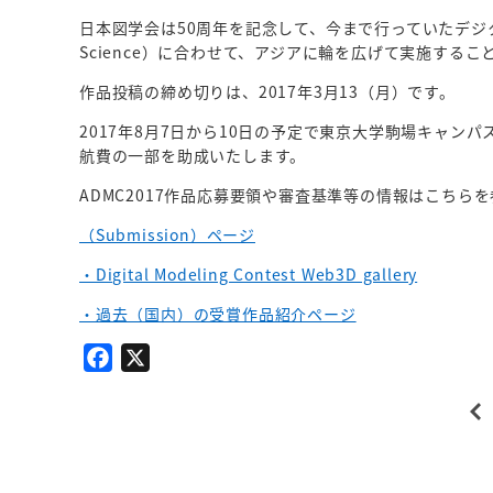
日本図学会は50周年を記念して、今まで行っていたデジタルモデリ
Science）に合わせて、アジアに輪を広げて実施する
作品投稿の締め切りは、2017年3月13（月）です。
2017年8月7日から10日の予定で東京大学駒場キャ
航費の一部を助成いたします。
ADMC2017作品応募要領や審査基準等の情報はこちら
（Submission）ページ
・Digital Modeling Contest Web3D gallery
・過去（国内）の受賞作品紹介ページ
F
X
a
c
e
b