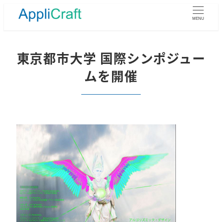
メ
イ
MENU
ン
コ
ン
東京都市大学 国際シンポジュー
テ
ムを開催
ン
ツ
へ
移
動