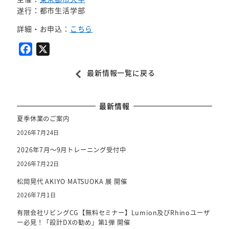
遂行：都市生活学部
詳細・お申込：
こちら
F
X
a
最新情報一覧に戻る
c
e
b
最新情報
o
夏季休業のご案内
o
2026年7月24日
k
2026年7月～9月トレーニング受付中
2026年7月22日
松岡晃代 AKIYO MATSUOKA 展 開催
2026年7月1日
有限会社リビングCG【無料セミナー】Lumion及びRhinoユーザ
ー必見！「設計DXの勧め」第1弾 開催