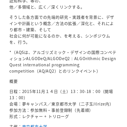
認知科学、等の、
他／多領域と、広く／深くリンクする。
そうした各方面での先端的研究・実践者を背景に、デザ
インや計画という概念／方法の拡張／深化と、それによ
り都市・建築、そして
社会に何が可能になるのか、を考える、シンポジウム
を、行う。
*（AQSは、アルゴリズミック・デザインの国際コンペテ
ィションALGODeQ/ALGODeQ2 : ALGOrithmic Design
Quest international programming
competition（AQ/AQ2）とのリンクイベント）
概要
日程：2015年11月１４日（土）13：30-18：00（開場
13：00）
会場：夢キャンパス／東京都市大学（二子玉川rize内）
参加方法：参加無料・事前登録制（先着順）
形式：レクチャー + トリローグ
主催：
東京都市大学