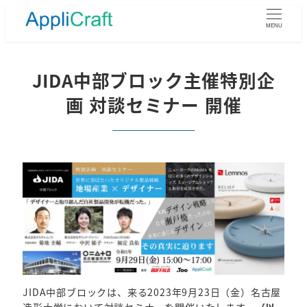
メ
イ
MENU
ン
コ
ン
JIDA中部ブロック主催特別企
テ
画 対談セミナー 開催
ン
ツ
へ
移
動
JIDA中部ブロックは、来る2023年9月23日（金）名古屋
造形大学において対談セミナーを開催いたします。
（以