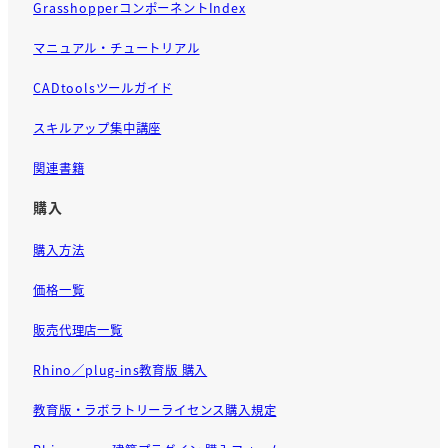
GrasshopperコンポーネントIndex
マニュアル・チュートリアル
CADtoolsツールガイド
スキルアップ集中講座
関連書籍
購入
購入方法
価格一覧
販売代理店一覧
Rhino／plug-ins教育版 購入
教育版・ラボラトリーライセンス購入規定