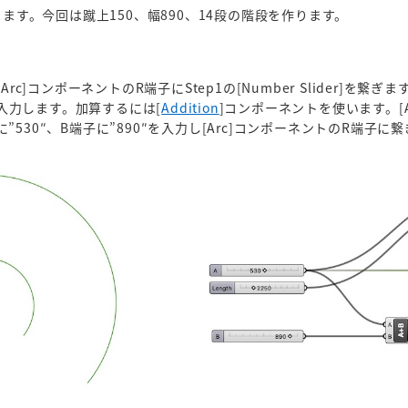
ます。今回は蹴上150、幅890、14段の階段を作ります。
rc]コンポーネントのR端子にStep1の[Number Slider]を繋ぎま
を入力します。加算するには[
Addition
]コンポーネントを使います。[A
に”530″、B端子に”890″を入力し[Arc]コンポーネントのR端子に