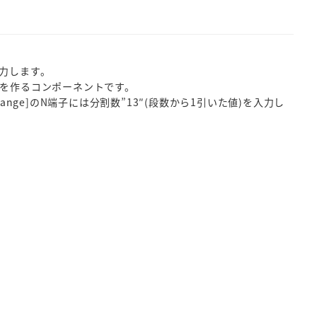
出力します。
列を作るコンポーネントです。
Range]のN端子には分割数”13″(段数から1引いた値)を入力し