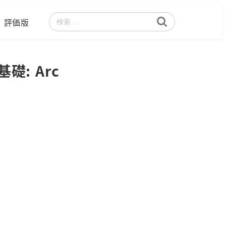
評価版
検
索
礎: Arc