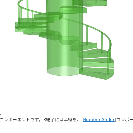
。
するコンポーネントです。R端子には半径を、[
Number Slider
]コンポ