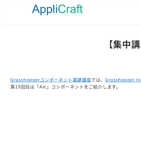
メ
イ
ン
コ
ン
テ
【集中講座
ン
ツ
へ
移
動
Grasshopperコンポーネント基礎講座
では、
Grasshopper 
第19回目は「Arc」コンポーネントをご紹介します。