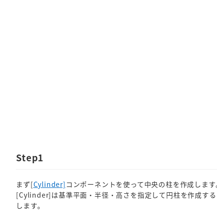
Step1
まず[
Cylinder]
コンポーネントを使って中央の柱を作成します
[Cylinder]は基準平面・半径・高さを指定して円柱を作成
します。