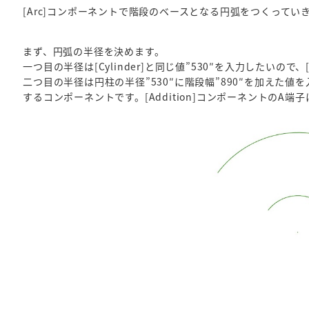
[Arc]コンポーネントで階段のベースとなる円弧をつくっていき
まず、円弧の半径を決めます。
一つ目の半径は[Cylinder]と同じ値”530″を入力したいので、[A
二つ目の半径は円柱の半径”530″に階段幅”890″を加えた値
するコンポーネントです。[Addition]コンポーネントのA端子