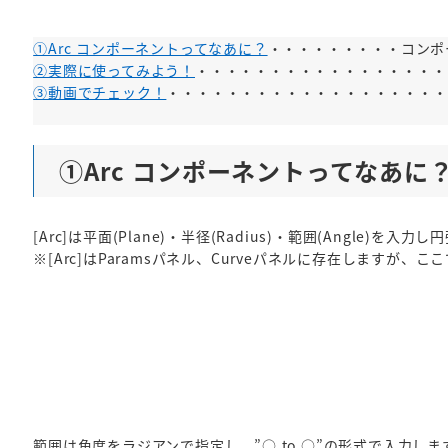
①Arc コンポーネントってなあに？
・・・・・・・・・コンポ
②実際に使ってみよう！
・・・・・・・・・・・・・・・・・
③動画でチェック！
・・・・・・・・・・・・・・・・・・・
今回使ったコンポーネン
①Arc コンポーネントってなあに
[Arc]は平面(Plane)・半径(Radius)・範囲(Angle)を
※[Arc]はParamsパネル、Curveパネルに存在しますが、こ
範囲は角度をラジアンで指定し、”○ to ○”の形式で入力しま