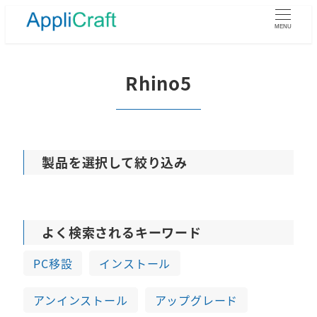
メ
イ
MENU
ン
コ
ン
Rhino5
テ
ン
ツ
へ
移
製品を選択して絞り込み
動
よく検索されるキーワード
PC移設
インストール
アンインストール
アップグレード