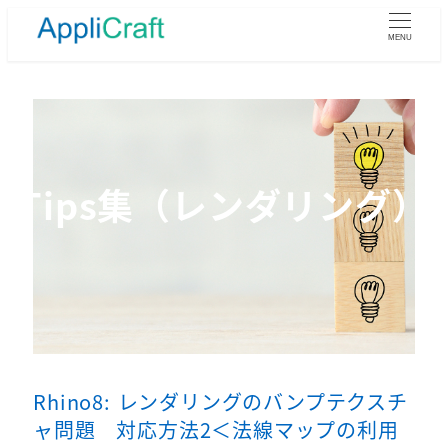
メ
イ
MENU
ン
コ
ン
テ
ン
ツ
Tips集（レンダリング）
へ
移
動
Rhino8: レンダリングのバンプテクスチ
ャ問題 対応方法2＜法線マップの利用