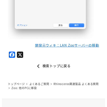
開発元ウィキ：LAN Zooサーバーの移動
F
X
a
検索トップに戻る
c
e
b
トップページ
よくあるご質問
Rhinoceros関連製品 よくある質問
o
Zoo: 他のPCに移設
o
k