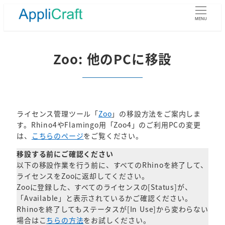
メ
イ
MENU
ン
コ
ン
Zoo: 他のPCに移設
テ
ン
ツ
へ
移
ライセンス管理ツール「
Zoo
」の移設方法をご案内しま
動
す。Rhino4やFlamingo用「Zoo4」のご利用PCの変更
は、
こちらのページ
をご覧ください。
移設する前にご確認ください
以下の移設作業を行う前に、すべてのRhinoを終了して、
ライセンスをZooに返却してください。
Zooに登録した、すべてのライセンスの[Status]が、
「Available」と表示されているかご確認ください。
Rhinoを終了してもステータスが[In Use]から変わらない
場合はこ
ちらの方法
をお試しください。