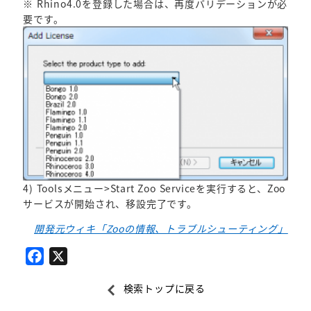
※ Rhino4.0を登録した場合は、再度バリデーションが必
要です。
4) Toolsメニュー>Start Zoo Serviceを実行すると、Zoo
サービスが開始され、移設完了です。
開発元ウィキ「Zooの情報、トラブルシューティング」
F
X
a
検索トップに戻る
c
e