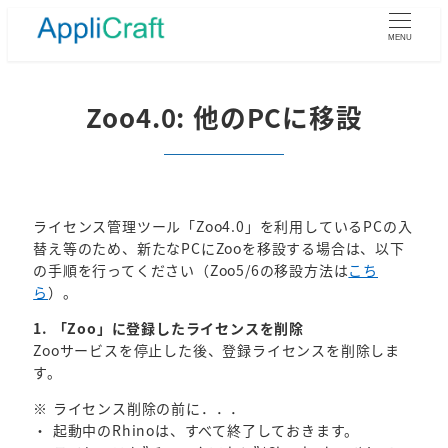
メ
イ
MENU
ン
コ
ン
Zoo4.0: 他のPCに移設
テ
ン
ツ
へ
移
ライセンス管理ツール「Zoo4.0」を利用しているPCの入
動
替え等のため、新たなPCにZooを移設する場合は、以下
の手順を行ってください（Zoo5/6の移設方法は
こち
ら
）。
1. 「Zoo」に登録したライセンスを削除
Zooサービスを停止した後、登録ライセンスを削除しま
す。
※ ライセンス削除の前に．．．
・ 起動中のRhinoは、すべて終了しておきます。