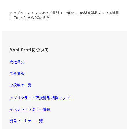
b
トップページ
よくあるご質問
Rhinoceros関連製品 よくある質問
o
Zoo4.0: 他のPCに移設
o
k
AppliCraftについて
会社概要
最新情報
取扱製品一覧
アプリクラフト取扱製品 相関マップ
イベント・セミナー情報
開発パートナー一覧