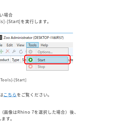
い場合
s]-[Start]を実行します。
Tools]-[Start]
は
こちら
をご覧ください。
像はRhino 7を選択した場合）後、
します。