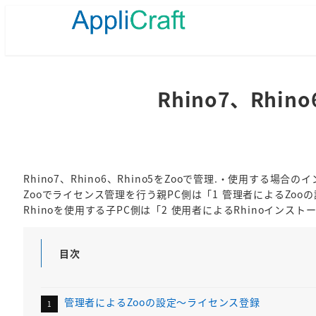
メ
イ
ン
コ
ン
テ
Rhino7、Rhi
ン
ツ
へ
移
動
Rhino7、Rhino6、Rhino5をZooで管理.・使用す
Zooでライセンス管理を行う親PC側は「1 管理者によるZo
Rhinoを使用する子PC側は「2 使用者によるRhinoイン
目次
管理者によるZooの設定～ライセンス登録