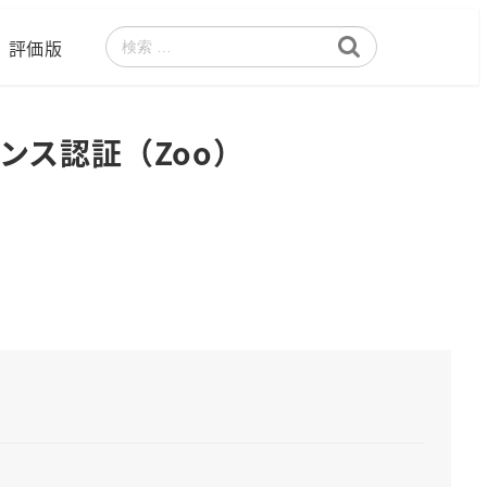
評価版
検
索
イセンス認証（Zoo）