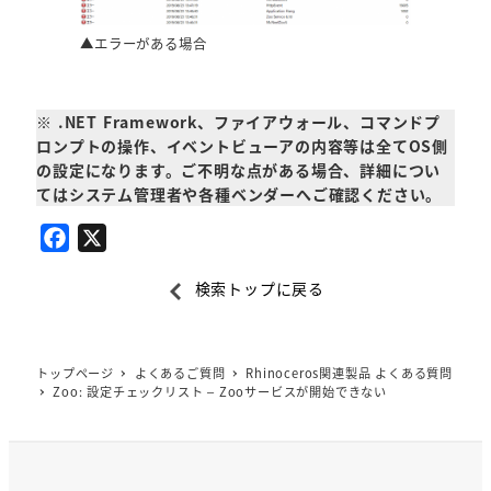
▲エラーがある場合
※ .NET Framework、ファイアウォール、コマンドプ
ロンプトの操作、イベントビューアの内容等は全てOS側
の設定になります。ご不明な点がある場合、詳細につい
てはシステム管理者や各種ベンダーへご確認ください。
F
X
a
検索トップに戻る
c
e
b
トップページ
よくあるご質問
Rhinoceros関連製品 よくある質問
o
Zoo: 設定チェックリスト – Zooサービスが開始できない
o
k