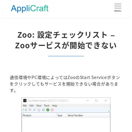
メ
イ
MENU
ン
コ
ン
Zoo: 設定チェックリスト –
テ
Zooサービスが開始できない
ン
ツ
へ
移
動
通信環境やPC環境によってはZooのStart Serviceボタン
をクリックしてもサービスを開始できない場合がありま
す。