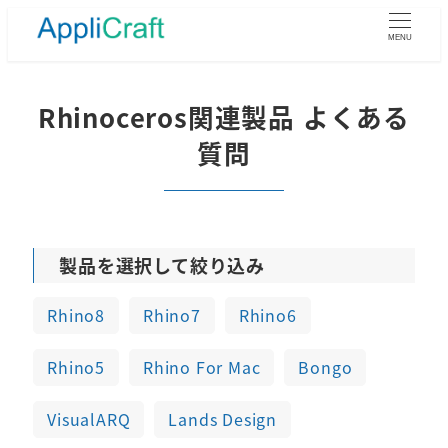
メ
イ
MENU
ン
コ
ン
Rhinoceros関連製品 よくある
テ
質問
ン
ツ
へ
移
動
製品を選択して絞り込み
Rhino8
Rhino7
Rhino6
Rhino5
Rhino For Mac
Bongo
VisualARQ
Lands Design