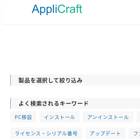
メ
イ
ン
コ
ン
テ
ン
ツ
へ
移
動
製品を選択して絞り込み
よく検索されるキーワード
PC移設
インストール
アンインストール
ライセンス・シリアル番号
アップデート
フ