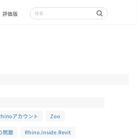
評価版
検
索
Rhinoアカウント
Zoo
の問題
Rhino.Inside.Revit