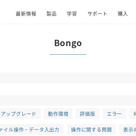
最新情報
製品
学習
サポート
購入
Bongo
アップグレード
動作環境
評価版
エラー
ァイル操作・データ入出力
操作に関する問題
表示