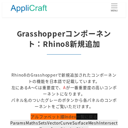
メ
イ
MENU
ン
コ
ン
Grasshopperコンポーネン
テ
ト：Rhino8新規追加
ン
ツ
へ
移
動
Rhino8のGrasshopperで新規追加されたコンポーネン
トの機能を日本語で記載しています。
左にあるA～Cは重要度で、
A
が一番重要度の高いコンポ
ーネントになります。
パネル名のついたグレーのボタンから各パネルのコンポ
ーネントをご覧いただけます。
アルファベット順Index
一覧に戻る
Params
Maths
Sets
Vector
Curve
Surface
Mesh
Intersect