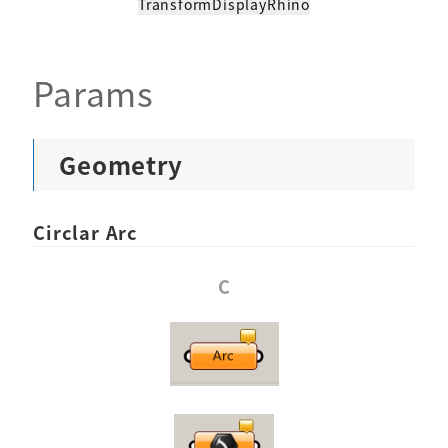
Transform
Display
Rhino
Params
Geometry
Circlar Arc
C